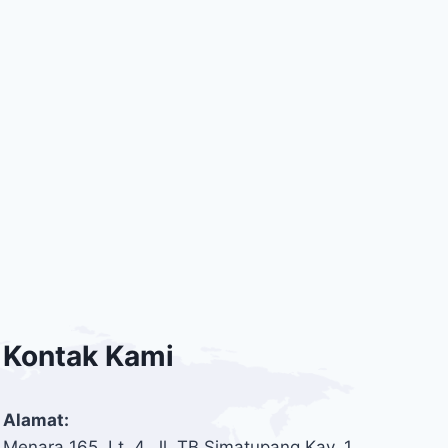
Kontak Kami
Alamat:
Menara 165, Lt. 4, Jl. TB Simatupang Kav. 1,